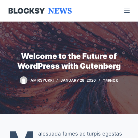
S
k
i
p
t
o
Welcome to the Future of
c
WordPress with Gutenberg
o
n
AMIRSYUKRI
JANUARY 28, 2020
TRENDS
t
e
n
t
alesuada fames ac turpis egestas