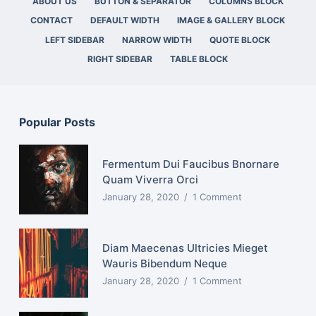
ABOUT US
BUTTON & SEPARATOR
COLUMNS BLOCK
CONTACT
DEFAULT WIDTH
IMAGE & GALLERY BLOCK
LEFT SIDEBAR
NARROW WIDTH
QUOTE BLOCK
RIGHT SIDEBAR
TABLE BLOCK
Popular Posts
Fermentum Dui Faucibus Bnornare
Quam Viverra Orci
January 28, 2020
1 Comment
Diam Maecenas Ultricies Mieget
Wauris Bibendum Neque
January 28, 2020
1 Comment